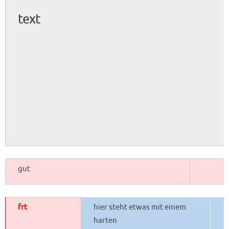
text
gut
frt
hier steht etwas mit einem
harten