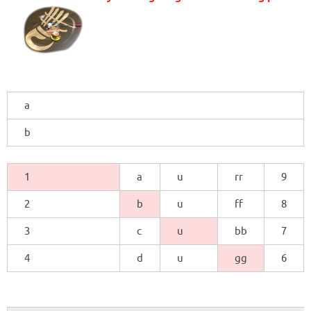
a
b
1
a
u
rr
9
2
b
u
ff
8
3
c
u
bb
7
4
d
u
gg
6